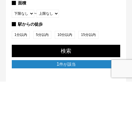
面積
~
駅からの徒歩
1分以内
5分以内
10分以内
15分以内
検索
1
件が該当
RONS株式会社
〒733-0012 広島県広島市西区中広町3丁目2-6 第9山本ビ
ル3F
082-569-4756
宅地建物取引業広島県知事免許（1）第011529号