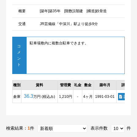
概要
[築年]築35年 [階数]1階建 [構造]鉄骨造
交通
JR芸備線「中深川」駅より徒歩9分
駐車場敷内に複数台駐車できます。
コ
メ
ン
ト
種別
賃料
管理費
礼金
敷金
築年月
詳細
36.3
倉庫
万円 (税込み)
1,210円
-
4ヶ月
1991-03-01
詳細
検索結果：
1
件
表示件数
件