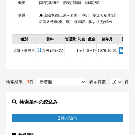
概要
[築年]築49年 [階数]4階建 [構造]RC
交通
JR山陽本線(三原～岩国)「横川」駅より徒歩3分
広電８号線(横川線)「横川駅」駅より徒歩6分
種別
賃料
管理費
礼金
敷金
築年月
詳細
11
店舗・事務所
万円 (税込み)
1ヶ月
6ヶ月
1976-10-01
詳細
検索結果：
1
件
表示件数
件
検索条件の絞込み
1
件が該当
物件種別