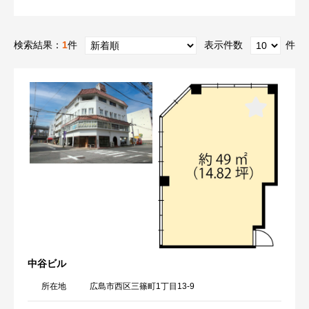
検索結果：
1
件
表示件数
件
中谷ビル
所在地
広島市西区三篠町1丁目13-9