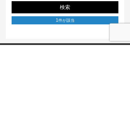
検索
1
件が該当
RONS株式会社
〒733-0012 広島県広島市西区中広町3丁目2-6 第9山本ビ
ル3F
082-569-4756
宅地建物取引業広島県知事免許（1）第011529号
営業時間
平 日 10：00 〜 18：00
定休日 土日祝・お盆・年末年始